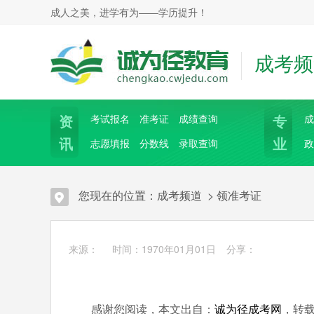
成人之美，进学有为——学历提升！
成考频
资
专
考试报名
准考证
成绩查询
成
讯
业
志愿填报
分数线
录取查询
政
您现在的位置：
成考频道
>
领准考证
来源： 时间：1970年01月01日
分享：
感谢您阅读
，本文出自：
诚为径成考网
，转