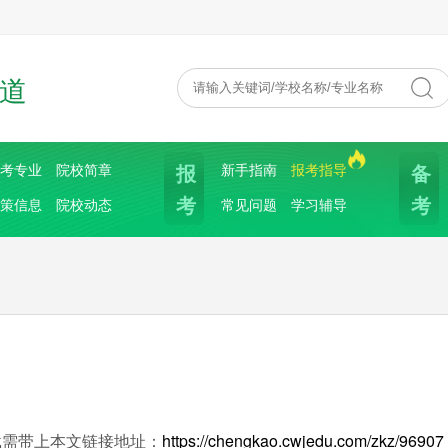
道
报
备
考专业
院校简章
新手指南
报考指导
考
考
策信息
院校动态
常见问题
学习辅导
载需带上本文链接地址：
https://chengkao.cwjedu.com/zkz/96907