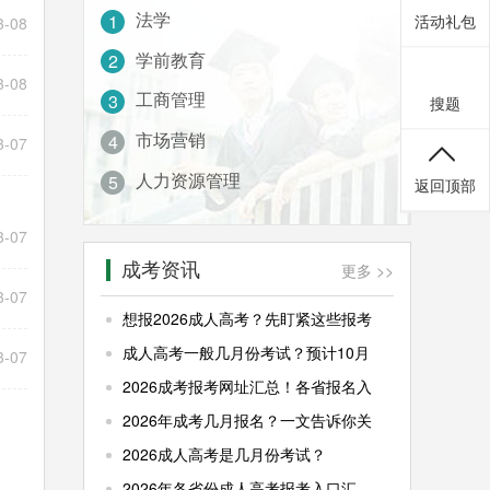
法学
1
活动礼包
3-08
学前教育
2
3-08
工商管理
3
搜题
市场营销
4
3-07
人力资源管理
5
返回顶部
3-07
成考资讯
更多 >>
3-07
想报2026成人高考？先盯紧这些报考
成人高考一般几月份考试？预计10月
3-07
2026成考报考网址汇总！各省报名入
2026年成考几月报名？一文告诉你关
2026成人高考是几月份考试？
2026年各省份成人高考报考入口汇