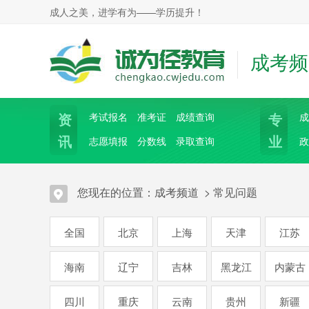
成人之美，进学有为——学历提升！
成考频
资
专
考试报名
准考证
成绩查询
成
讯
业
志愿填报
分数线
录取查询
政
您现在的位置：
成考频道
>
常见问题
全国
北京
上海
天津
江苏
海南
辽宁
吉林
黑龙江
内蒙古
四川
重庆
云南
贵州
新疆