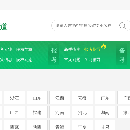
道
报
备
考专业
院校简章
新手指南
报考指导
考
考
策信息
院校动态
常见问题
学习辅导
浙江
山东
江西
安徽
广东
广
山西
福建
河南
河北
湖南
湖
西藏
陕西
青海
宁夏
甘肃