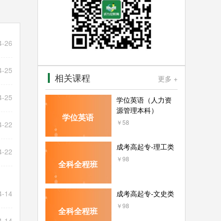
4-26
4-25
相关课程
更多 +
4-25
学位英语（人力资
源管理本科）
学位英语
￥58
4-22
成考高起专-理工类
4-22
￥98
全科全程班
4-14
成考高起专-文史类
￥98
全科全程班
4-14