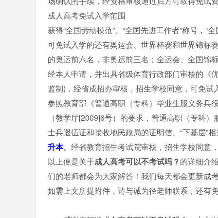
场确认的手续，经资格审核通过后方可取得免试
成人高考免试入学范围
获得“全国劳动模范”、“全国先进工作者”称号，“全
可免试入学的还有奥运会、世界杯赛和世界锦标
的奥运前六名，非奥运前三名；全运会、全国锦
经本人申请，并出具省级体育行政部门审核的《优
监制)，经省成招办审核，招生学校同意，可免试
参照教育部《普通高职（专科）毕业生服义务兵役
（教学厅[2009]6号）的要求，普通高职（专科
士兵退伍证和接收地民政局的证明信、“下基层”
升本
。经省教育招生考试院审核，招生学校同意
以上便是关于
成人高考可以不考试吗？
的详细介
们的老师都会为大家解答！我们每天都会更新成
如需上文所提附件，请与诚为径老师联系，还有