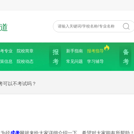
道
报
备
考专业
院校简章
新手指南
报考指导
考
考
策信息
院校动态
常见问题
学习辅导
考可以不考试吗？
诚为径
成考
网就来给大家详细介绍一下，希望对大家能有所帮助