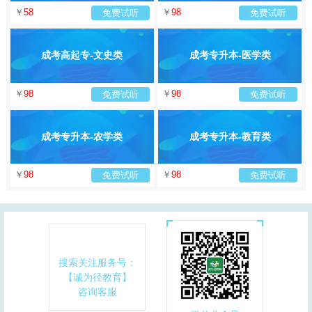
￥
58
￥
98
免费试听
免费试听
成考高起专-文史类
成考专升本-医学类
￥
98
￥
98
免费试听
免费试听
成考专升本-农学类
成考专升本-教育类
￥
98
￥
98
免费试听
免费试听
搜索关注服务号：
【诚为径教育】
咨询客服