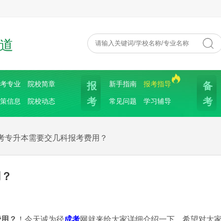
道
报
备
考专业
院校简章
新手指南
报考指导
考
考
策信息
院校动态
常见问题
学习辅导
考专升本需要交几科报考费用？
用？
费用？
！今天诚为径
成考
网就来给大家详细介绍一下，希望对大