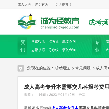
成人之美，进学有为——学历提升！
成考频
资
专
考试报名
准考证
成绩查询
成
讯
业
志愿填报
分数线
录取查询
政
您现在的位置：
成考频道
>
常见问题
>
成人高
成人高考专升本需要交几科报考费
来源： 时间：2023年04月19日
分享：
最近很多同学问
成人高考
专升本
需要交几科报考