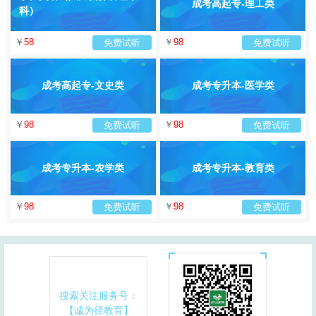
成考高起专-理工类
科）
￥
58
￥
98
免费试听
免费试听
成考高起专-文史类
成考专升本-医学类
￥
98
￥
98
免费试听
免费试听
成考专升本-农学类
成考专升本-教育类
￥
98
￥
98
免费试听
免费试听
搜索关注服务号：
【诚为径教育】