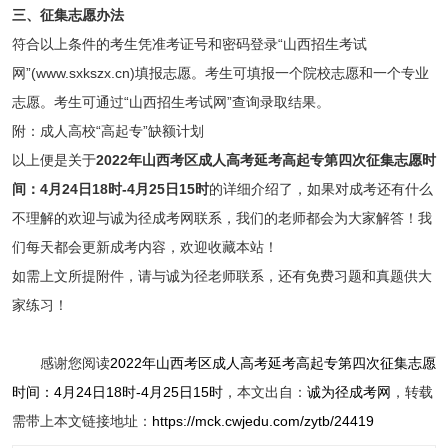
三、征集志愿办法
符合以上条件的考生凭准考证号和密码登录“山西招生考试
网”(www.sxkszx.cn)填报志愿。考生可填报一个院校志愿和一个专业
志愿。考生可通过“山西招生考试网”查询录取结果。
附：成人高校“高起专”缺额计划
以上便是关于
2022年山西考区成人高考延考高起专第四次征集志愿时
间：4月24日18时-4月25日15时
的详细介绍了，如果对成考还有什么
不理解的欢迎与诚为径成考网联系，我们的老师都会为大家解答！我
们每天都会更新成考内容，欢迎收藏本站！
如需上文所提附件，请与诚为径老师联系，还有免费习题和真题供大
家练习！
感谢您阅读
2022年山西考区成人高考延考高起专第四次征集志愿
时间：4月24日18时-4月25日15时
，本文出自：
诚为径成考网
，转载
需带上本文链接地址：
https://mck.cwjedu.com/zytb/24419