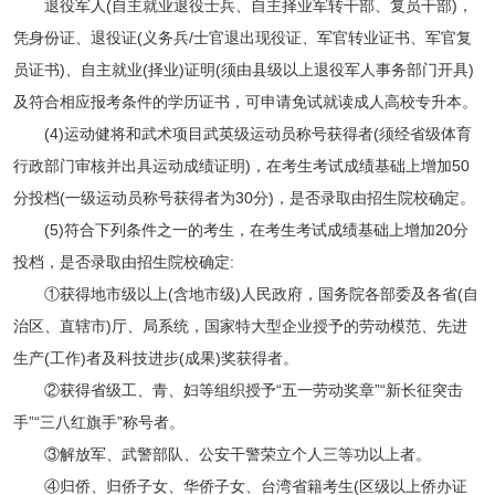
退役军人(自主就业退役士兵、自主择业军转干部、复员干部)，
凭身份证、退役证(义务兵/士官退出现役证、军官转业证书、军官复
员证书)、自主就业(择业)证明(须由县级以上退役军人事务部门开具)
及符合相应报考条件的学历证书，可申请免试就读成人高校专升本。
(4)运动健将和武术项目武英级运动员称号获得者(须经省级体育
行政部门审核并出具运动成绩证明)，在考生考试成绩基础上增加50
分投档(一级运动员称号获得者为30分)，是否录取由招生院校确定。
(5)符合下列条件之一的考生，在考生考试成绩基础上增加20分
投档，是否录取由招生院校确定:
①获得地市级以上(含地市级)人民政府，国务院各部委及各省(自
治区、直辖市)厅、局系统，国家特大型企业授予的劳动模范、先进
生产(工作)者及科技进步(成果)奖获得者。
②获得省级工、青、妇等组织授予“五一劳动奖章”“新长征突击
手”“三八红旗手”称号者。
③解放军、武警部队、公安干警荣立个人三等功以上者。
④归侨、归侨子女、华侨子女、台湾省籍考生(区级以上侨办证