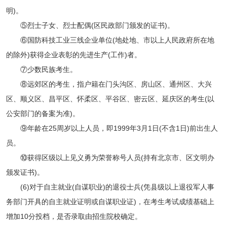
明)。
⑤烈士子女、烈士配偶(区民政部门颁发的证书)。
⑥国防科技工业三线企业单位(地处地、市以上人民政府所在地
的除外)获得企业表彰的先进生产(工作)者。
⑦少数民族考生。
⑧远郊区的考生，指户籍在门头沟区、房山区、通州区、大兴
区、顺义区、昌平区、怀柔区、平谷区、密云区、延庆区的考生(以
公安部门的备案为准)。
⑨年龄在25周岁以上人员，即1999年3月1日(不含1日)前出生人
员。
⑩获得区级以上见义勇为荣誉称号人员(持有北京市、区文明办
颁发证书)。
(6)对于自主就业(自谋职业)的退役士兵(凭县级以上退役军人事
务部门开具的自主就业证明或自谋职业证)，在考生考试成绩基础上
增加10分投档，是否录取由招生院校确定。