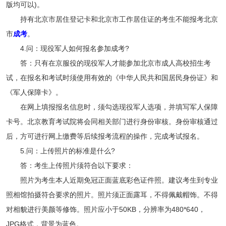
版均可以)。
持有北京市居住登记卡和北京市工作居住证的考生不能报考北京
市
成考
。
4.问：现役军人如何报名参加成考?
答：只有在京服役的现役军人才能参加北京市成人高校招生考
试，在报名和考试时须使用有效的《中华人民共和国居民身份证》和
《军人保障卡》。
在网上填报报名信息时，须勾选现役军人选项，并填写军人保障
卡号。北京教育考试院将会同相关部门进行身份审核。身份审核通过
后，方可进行网上缴费等后续报考流程的操作，完成考试报名。
5.问：上传照片的标准是什么?
答：考生上传照片须符合以下要求：
照片为考生本人近期免冠正面蓝底彩色证件照。建议考生到专业
照相馆拍摄符合要求的照片。照片须正面露耳，不得佩戴帽饰。不得
对相貌进行美颜等修饰。照片应小于50KB，分辨率为480*640，
JPG格式，背景为蓝色。