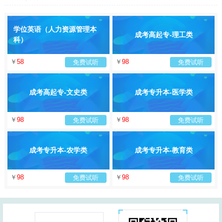
学位英语（人力资源管理本
成考高起专-理工类
科）
￥
58
￥
98
免费试听
免费试听
成考高起专-文史类
成考专升本-医学类
￥
98
￥
98
免费试听
免费试听
成考专升本-农学类
成考专升本-教育类
￥
98
￥
98
免费试听
免费试听