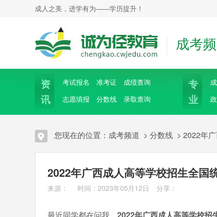
成人之美，进学有为——学历提升！
成考频
资
专
考试报名
准考证
成绩查询
成
讯
业
志愿填报
分数线
录取查询
政
您现在的位置：
成考频道
>
分数线
>
2022
2022年广西成人高等学校招生全
来源： 时间：2023年05月12日
分享：
最近同学都在问我，
2022年广西成人高等学校