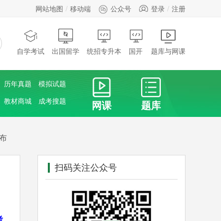
网站地图
移动端
公众号
登录
注册
自学考试
出国留学
统招专升本
国开
题库与网课
历年真题
模拟试题
教材商城
成考搜题
网课
题库
布
扫码关注公众号
考