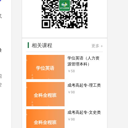
试
相关课程
更多 +
录
学位英语（人力资
源管理本科）
学位英语
￥58
招
控
成考高起专-理工类
￥98
全科全程班
成考高起专-文史类
￥98
全科全程班