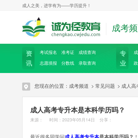
成人之美，进学有为——学历提升！
成考频
资
专
考试报名
准考证
成绩查询
成
讯
业
志愿填报
分数线
录取查询
政
您现在的位置：
成考频道
>
常见问题
>
成人高
成人高考专升本是本科学历吗？
来源： 时间：2023年05月14日
分享：
最近很多同学问
成人高考
专升本
是本科学历吗？