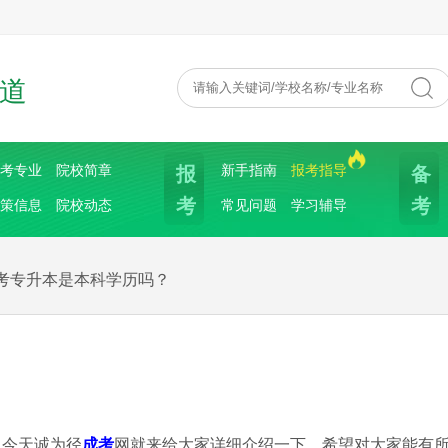
道
报
备
考专业
院校简章
新手指南
报考指导
考
考
策信息
院校动态
常见问题
学习辅导
考专升本是本科学历吗？
！今天诚为径
成考
网就来给大家详细介绍一下，希望对大家能有