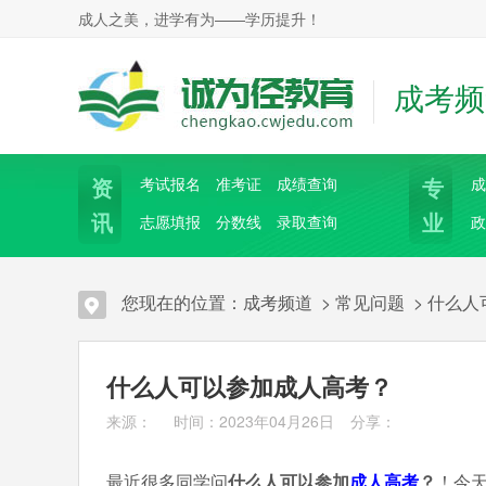
成人之美，进学有为——学历提升！
成考频
资
专
考试报名
准考证
成绩查询
成
讯
业
志愿填报
分数线
录取查询
政
您现在的位置：
成考频道
>
常见问题
>
什么人
什么人可以参加成人高考？
来源： 时间：2023年04月26日
分享：
最近很多同学问
什么人可以参加
成人高考
？
！今