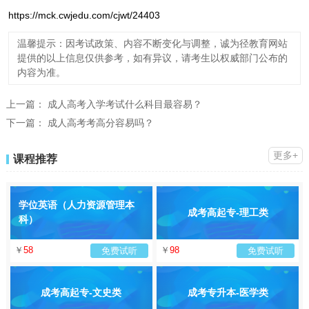
https://mck.cwjedu.com/cjwt/24403
温馨提示：因考试政策、内容不断变化与调整，诚为径教育网站
提供的以上信息仅供参考，如有异议，请考生以权威部门公布的
内容为准。
上一篇：
成人高考入学考试什么科目最容易？
下一篇：
成人高考考高分容易吗？
更多+
课程推荐
学位英语（人力资源管理本
成考高起专-理工类
科）
￥
58
￥
98
免费试听
免费试听
成考高起专-文史类
成考专升本-医学类