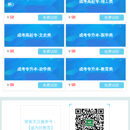
成考高起专-理工类
科）
￥
58
￥
98
免费试听
免费试听
成考高起专-文史类
成考专升本-医学类
￥
98
￥
98
免费试听
免费试听
成考专升本-农学类
成考专升本-教育类
￥
98
￥
98
免费试听
免费试听
搜索关注服务号：
【诚为径教育】