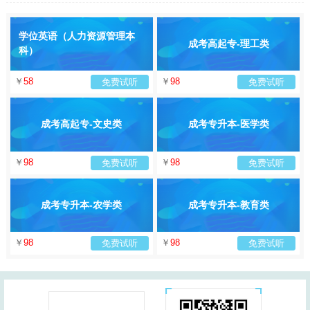
学位英语（人力资源管理本
成考高起专-理工类
科）
￥
58
￥
98
免费试听
免费试听
成考高起专-文史类
成考专升本-医学类
￥
98
￥
98
免费试听
免费试听
成考专升本-农学类
成考专升本-教育类
￥
98
￥
98
免费试听
免费试听