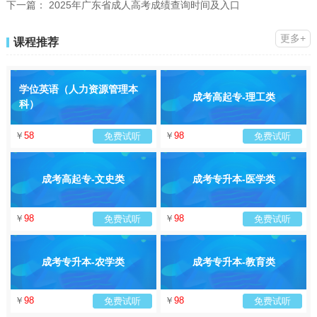
下一篇：
2025年广东省成人高考成绩查询时间及入口
更多+
课程推荐
学位英语（人力资源管理本
成考高起专-理工类
科）
￥
58
￥
98
免费试听
免费试听
成考高起专-文史类
成考专升本-医学类
￥
98
￥
98
免费试听
免费试听
成考专升本-农学类
成考专升本-教育类
￥
98
￥
98
免费试听
免费试听