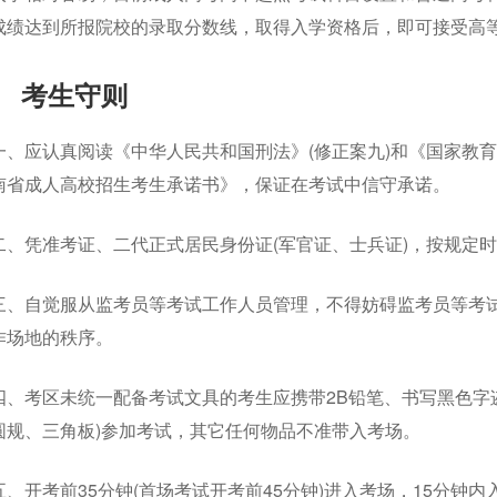
成绩达到所报院校的录取分数线，取得入学资格后，即可接受高
考生守则
一、应认真阅读《中华人民共和国刑法》(修正案九)和《国家教育
南省成人高校招生考生承诺书》，保证在考试中信守承诺。
二、凭准考证、二代正式居民身份证(军官证、士兵证)，按规定
三、自觉服从监考员等考试工作人员管理，不得妨碍监考员等考
作场地的秩序。
四、考区未统一配备考试文具的考生应携带2B铅笔、书写黑色字迹签
圆规、三角板)参加考试，其它任何物品不准带入考场。
五、开考前35分钟(首场考试开考前45分钟)进入考场，15分