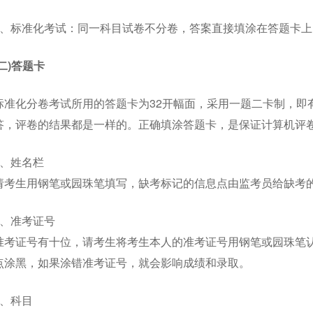
2、标准化考试：同一科目试卷不分卷，答案直接填涂在答题卡上
(二)答题卡
标准化分卷考试所用的答题卡为32开幅面，采用一题二卡制，即
答，评卷的结果都是一样的。正确填涂答题卡，是保证计算机评
1、姓名栏
请考生用钢笔或园珠笔填写，缺考标记的信息点由监考员给缺考
2、准考证号
准考证号有十位，请考生将考生本人的准考证号用钢笔或园珠笔认
点涂黑，如果涂错准考证号，就会影响成绩和录取。
3、科目