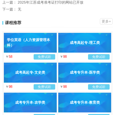
上一篇：
2025年江苏成考准考证打印的网站已开放
下一篇：
无
更多+
课程推荐
学位英语（人力资源管理本
成考高起专-理工类
科）
￥
58
￥
98
免费试听
免费试听
成考高起专-文史类
成考专升本-医学类
￥
98
￥
98
免费试听
免费试听
成考专升本-农学类
成考专升本-教育类