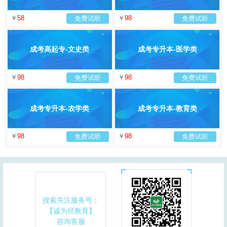
￥
58
￥
98
免费试听
免费试听
成考高起专-文史类
成考专升本-医学类
￥
98
￥
98
免费试听
免费试听
成考专升本-农学类
成考专升本-教育类
￥
98
￥
98
免费试听
免费试听
搜索关注服务号：
【诚为径教育】
咨询客服