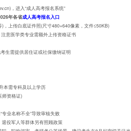
gov.cn)，进入“成人高考报名系统”
026年各省
成人高考报名入口
上传白底证件照(尺寸480×640像素，文件≤50KB)
，注意医学类专业需额外上传资格证书
地考生需提供居住证或社保缴纳证明
专升本需专科及以上学历
师资格证)
“专业名称不全”导致审核失败
族、退役军人等群体另有照顾政策
于求职、职称评审、考研考公等场景。建议考生在8月起密切关注当