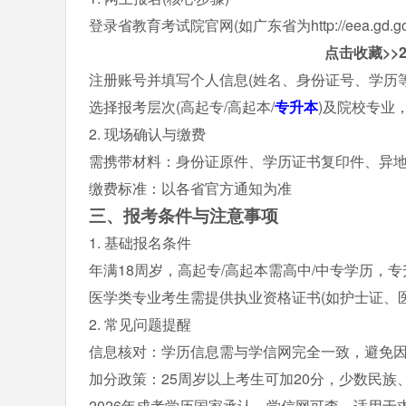
登录省教育考试院官网(如广东省为http://eea.gd.
点击收藏>>2
注册账号并填写个人信息(姓名、身份证号、学历等)，
选择报考层次(高起专/高起本/
专升本
)及院校专业
2. 现场确认与缴费
需携带材料：身份证原件、学历证书复印件、异
缴费标准：以各省官方通知为准
三、报考条件与注意事项
1. 基础报名条件
年满18周岁，高起专/高起本需高中/中专学历，
医学类专业考生需提供执业资格证书(如护士证、医
2. 常见问题提醒
信息核对：学历信息需与学信网完全一致，避免因
加分政策：25周岁以上考生可加20分，少数民
2026年成考学历国家承认、学信网可查，适用