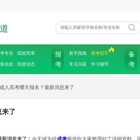
道
报
备
考专业
院校简章
新手指南
报考指导
考
考
策信息
院校动态
常见问题
学习辅导
6年成人高考哪天报名？最新消息来了
息来了
最新消息来了
！今天诚为径
成考
频道给大家整理好了详细资料，