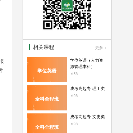
、
相关课程
更多 +
学位英语（人力资
报
源管理本科）
考
学位英语
￥58
成考高起专-理工类
￥98
全科全程班
成考高起专-文史类
￥98
全科全程班