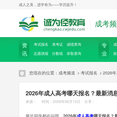
成人之美，进学有为——学历提升！
成考频
资
专
考试报名
准考证
成绩查询
成
讯
业
志愿填报
分数线
录取查询
政
您现在的位置：
成考频道
>
考试报名
>
202
2026年成人高考哪天报名？最新消
来源： 时间：2026年06月13日
分享：
最近同学都在问我，
2026年
成人高考
哪天报名？