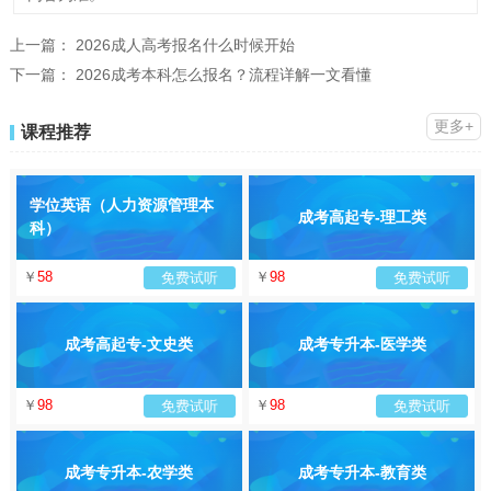
上一篇：
2026成人高考报名什么时候开始
下一篇：
2026成考本科怎么报名？流程详解一文看懂
更多+
课程推荐
学位英语（人力资源管理本
成考高起专-理工类
科）
￥
58
￥
98
免费试听
免费试听
成考高起专-文史类
成考专升本-医学类
￥
98
￥
98
免费试听
免费试听
成考专升本-农学类
成考专升本-教育类