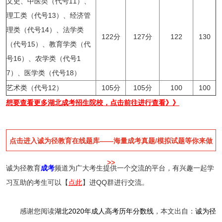
文史、中医类（代号11）、
理工类（代号13）、经济管
理类（代号14）、法学类
122分
127分
122
130
（代号15）、教育学类（代
号16）、农学类（代号1
7）、医学类（代号18）
艺术类（代号12）
105分
105分
100
100
想要查看更多湖北成考招生院校，点击前往进行查看》》
点击进入诚为径教育在线题库——海量成考真题/模拟试题等你来做
>>
诚为径教育
成考
频道为广大考生提供一个交流的平台，有兴趣一起学
习互助的考生可以【
点此
】进QQ群进行交流。
感谢您阅读
湖北2020年成人高考历年分数线
，本文出自：
诚为径