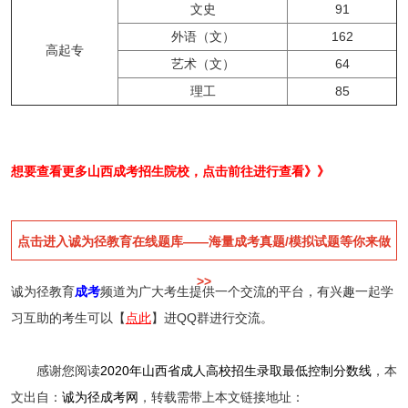
文史
91
外语（文）
162
高起专
艺术（文）
64
理工
85
想要查看更多山西成考招生院校，点击前往进行查看》》
点击进入诚为径教育在线题库——海量成考真题/模拟试题等你来做
>>
诚为径教育
成考
频道为广大考生提供一个交流的平台，有兴趣一起学
习互助的考生可以【
点此
】进QQ群进行交流。
感谢您阅读
2020年山西省成人高校招生录取最低控制分数线
，本
文出自：
诚为径成考网
，转载需带上本文链接地址：