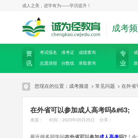
成人之美，进学有为——学历提升！
成考频
资
专
考试报名
准考证
成绩查询
成
讯
业
志愿填报
分数线
录取查询
政
您现在的位置：
成考频道
>
常见问题
>
在外省
在外省可以参加成人高考吗&#63;
来源： 时间：2023年05月25日
分享：
最近很多同学问
在外省可以参加
成人高考
吗?
！今