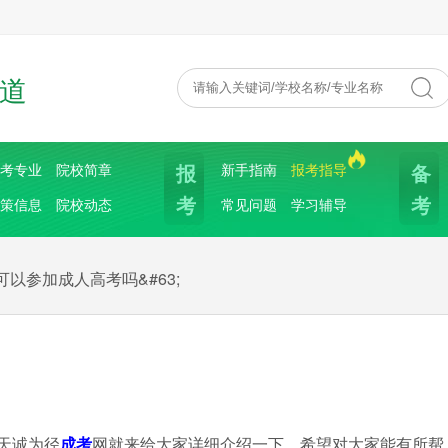
道
报
备
考专业
院校简章
新手指南
报考指导
考
考
策信息
院校动态
常见问题
学习辅导
可以参加成人高考吗&#63;
天诚为径
成考
网就来给大家详细介绍一下，希望对大家能有所帮