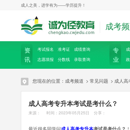
成人之美，进学有为——学历提升！
成考频
资
专
考试报名
准考证
成绩查询
成
讯
业
志愿填报
分数线
录取查询
政
您现在的位置：
成考频道
>
常见问题
>
成人高
成人高考专升本考试是考什么？
来源： 时间：2023年05月25日
分享：
最近很多同学问
成人高考
专升本
考试是考什么？