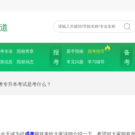
道
报
备
考专业
院校简章
新手指南
报考指导
考
考
策信息
院校动态
常见问题
学习辅导
考专升本考试是考什么？
！今天诚为径
成考
网就来给大家详细介绍一下，希望对大家能有