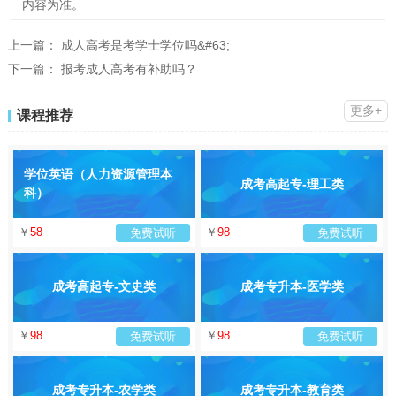
内容为准。
上一篇：
成人高考是考学士学位吗&#63;
下一篇：
报考成人高考有补助吗？
更多+
课程推荐
学位英语（人力资源管理本
成考高起专-理工类
科）
￥
58
￥
98
免费试听
免费试听
成考高起专-文史类
成考专升本-医学类
￥
98
￥
98
免费试听
免费试听
成考专升本-农学类
成考专升本-教育类