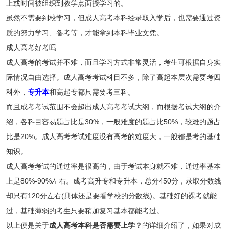
上或时间被组织到教学点面授学习的。
虽然不需要到校学习，但成人高考本科经录取入学后，也需要通过资
质的努力学习、备考等，才能拿到本科毕业文凭。
成人高考好考吗
成人高考的考试并不难，而且学习方式非常灵活，考生可根据自身实
际情况自由选择。成人高考考试科目不多，除了高起本层次需要考四
科外，
专升本
和高起专都只需要考三科。
而且成考考试范围不会超出成人高考考试大纲，而根据考试大纲的介
绍，各科目容易题占比是30%，一般难度的题占比50%，较难的题占
比是20%。成人高考考试难度没有高考的难度大，一般都是考的基础
知识。
成人高考考试的通过率是很高的，由于考试本身就不难，通过率基本
上是80%-90%左右。成考高升专和专升本，总分450分，录取分数线
却只有120分左右(具体还是要看学校的分数线)。基础好的裸考就能
过，基础薄弱的考生只要稍加复习基本都能考过。
以上便是关于
成人高考本科是否需要上学？
的详细介绍了，如果对成