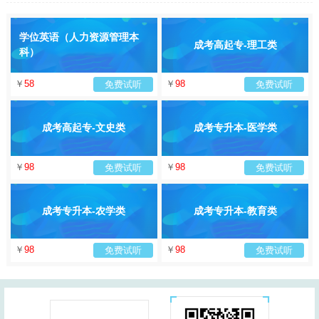
学位英语（人力资源管理本
成考高起专-理工类
科）
￥
58
￥
98
免费试听
免费试听
成考高起专-文史类
成考专升本-医学类
￥
98
￥
98
免费试听
免费试听
成考专升本-农学类
成考专升本-教育类
￥
98
￥
98
免费试听
免费试听