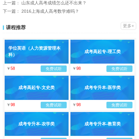
上一篇：
山东成人高考成绩怎么还不出来？
下一篇：
2016上海成人高考数学难吗？
更多+
课程推荐
学位英语（人力资源管理本
成考高起专-理工类
科）
￥
58
￥
98
免费试听
免费试听
成考高起专-文史类
成考专升本-医学类
￥
98
￥
98
免费试听
免费试听
成考专升本-农学类
成考专升本-教育类