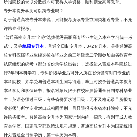
所报院校的录取分数线即可获得入学资格，顺利接受高等教育。
专升本提升学历可以跨专业吗？
对于普通高校专升本来说，只能报考所读专业或同类相近专业，不允
许跨专业报考。
“普通高校专升本”全称“选拔优秀高职高专毕业生进入本科学习统一考
试”，又称
统招专升本
，普通全日制专升本，3+2专升本。是指普通高
校专科应届毕业生经选拔在毕业之前三年级第二学期参加由省教育考
试院组织的统考（部分省份为学校出卷），选拔进入普通本科院校进
行2年制本科学习，专科阶段毕业后可升入所在省份设有对口专业的
本科院校，并享受与普通本科生同等待遇，毕业时授予普通高等教育
本科学历和学位证书。报名对象只限于在校应届普通全日制专科毕业
生，英语必须过三级，有些省份要求过四级，无不及格记录且所报专
业必须与所学专业对口或相同类别，且只限报考本省本科院校，不允
许跨省报考。普通高校专升本为国家计划内统一招录，有别于成人教
育类学历。国家教育部政策法规司规定，普通高校专升本为国家统招
计划普通全日制学历，第一学历为本科。