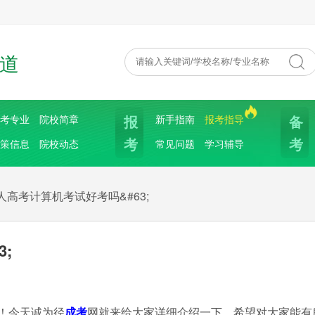
道
报
备
考专业
院校简章
新手指南
报考指导
考
考
策信息
院校动态
常见问题
学习辅导
人高考计算机考试好考吗&#63;
;
！今天诚为径
成考
网就来给大家详细介绍一下，希望对大家能有