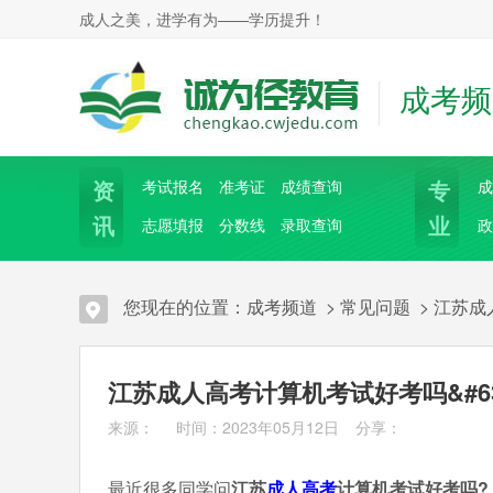
成人之美，进学有为——学历提升！
成考频
资
专
考试报名
准考证
成绩查询
成
讯
业
志愿填报
分数线
录取查询
政
您现在的位置：
成考频道
>
常见问题
>
江苏成
江苏成人高考计算机考试好考吗&#63
来源： 时间：2023年05月12日
分享：
最近很多同学问
江苏
成人高考
计算机考试好考吗?