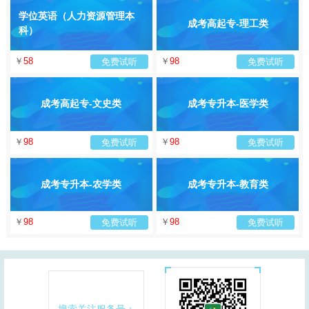
学位英语（人力资源管理本
成考高起专-理工类
科）
￥
58
￥
98
免费试听
免费试听
成考高起专-文史类
成考专升本-医学类
￥
98
￥
98
免费试听
免费试听
成考专升本-农学类
成考专升本-教育类
￥
98
￥
98
免费试听
免费试听