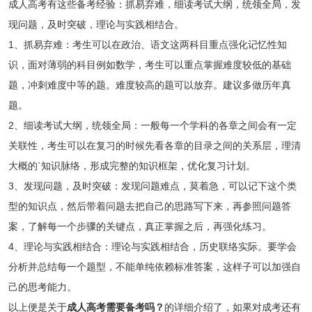
成人高考有这些备考经验：抓易弃难，细读考试大纲，统领全局，发
现问题，及时突破，理论与实践相结合。
1、抓易弃难：考生可以在政治、语文这两科目重点强化记忆性知
识，面对薄弱的科目例如数学，考生可以重点掌握难度较低的基础
题，冲刺难度中等的题。难度较高的题可以放弃。建议多做历年真
题。
2、细读考试大纲，统领全局：一般每一个学科的各章之间会有一定
关联性，考生可以在复习的时候先看各章的目录之间的关系层，理清
大概的`知识脉络，形成完整的知识框架，优化复习计划。
3、发现问题，及时突破：发现问题难点，莫着急，可以记下这个类
型的知识点，然后带着问题去把自己的思路写下来，再参照问题答
案，了解每一个步骤的关键点，真正掌握之后，再强化练习。
4、理论与实践相结合：理论与实践相结合，历史联络实际。要学会
分析并总结每一个题型，不能单纯依赖标准答案，这样子可以加强自
己的思考能力。
以上便是关于
成人高考需要备考吗？
的详细介绍了，如果对成考还有