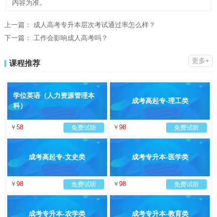
内容为准。
上一篇：
成人高考专升本层次考试通过率怎么样？
下一篇：
工作会影响成人高考吗？
更多+
课程推荐
学位英语（人力资源管理本
成考高起专-理工类
科）
￥
58
￥
98
免费试听
免费试听
成考高起专-文史类
成考专升本-医学类
￥
98
￥
98
免费试听
免费试听
成考专升本-农学类
成考专升本-教育类