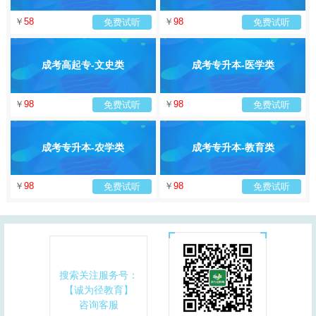
￥
58
￥
98
免费试听
免费试听
成考高起专-文史类
成考专升本-医学类
￥
98
￥
98
免费试听
免费试听
成考专升本-农学类
成考专升本-教育类
￥
98
￥
98
免费试听
免费试听
搜索关注服务号：
【诚为径教育】
咨询客服