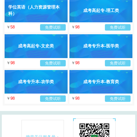
学位英语（人力资源管理本
成考高起专-理工类
科）
￥
58
￥
98
免费试听
免费试听
成考高起专-文史类
成考专升本-医学类
￥
98
￥
98
免费试听
免费试听
成考专升本-农学类
成考专升本-教育类
￥
98
￥
98
免费试听
免费试听