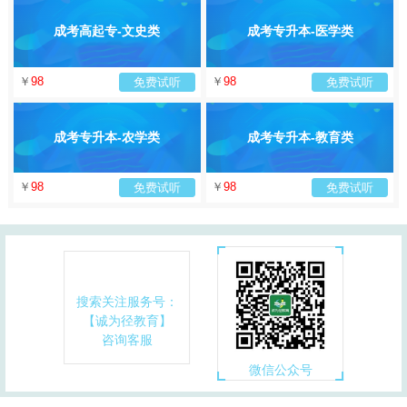
成考高起专-文史类
成考专升本-医学类
￥
98
￥
98
免费试听
免费试听
成考专升本-农学类
成考专升本-教育类
￥
98
￥
98
免费试听
免费试听
搜索关注服务号：
【诚为径教育】
咨询客服
微信公众号