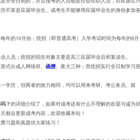
也是非全日制的，并且报考的人员都是社会在职人员，而应届生
学历不算是应届毕业生。成考生不能够用应届毕业生的身份参加
每年的10月份；统招（即普通高考）入学考试时间为每年的6月
从业人员；统招的招生对象主要是高三应届毕业后和复读生。
习形式分成人网络班、
函授
、夜大三种；而统招实行全日制学习
第一学历，但两者的效力相同，均可以用来考研、考公务员、留
遇吗？
的详细介绍了，如果对成考还有什么不理解的欢迎与诚为
每天都会更新成考内容，欢迎收藏本站！
免费习题和真题供大家练习！