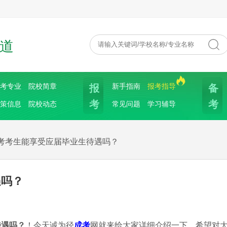
道
报
备
考专业
院校简章
新手指南
报考指导
考
考
策信息
院校动态
常见问题
学习辅导
考考生能享受应届毕业生待遇吗？
遇吗？
待遇吗？
！今天诚为径
成考
网就来给大家详细介绍一下，希望对