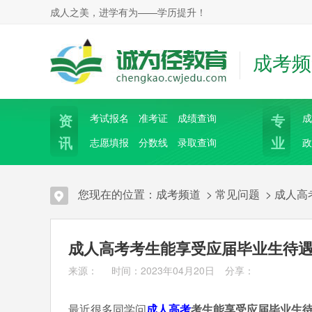
成人之美，进学有为——学历提升！
成考频
资
专
考试报名
准考证
成绩查询
成
讯
业
志愿填报
分数线
录取查询
政
您现在的位置：
成考频道
>
常见问题
>
成人高
成人高考考生能享受应届毕业生待
来源： 时间：2023年04月20日
分享：
最近很多同学问
成人高考
考生能享受应届毕业生