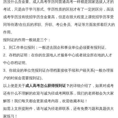
历没什么含金量。成人高考学历同普通高考一样都是国家选拔人才的
考试，只是由于学习形式、学历性质的区别才有了一定的区分，虽说
成考学历没有统招学历含金量高，但是在很大程度上课统招学历享受
同等待遇!在往后的求职、升职、考公务员、考证等方面发挥着巨大的
作用。
报到证的作用一般就是三个：
1、到工作单位报到：一般进去国企和事业单位必须要有报到证。
2、存档的证明：在你的生源地人才服务中心或者就业所在地的人才
中心存档证明。
3、你就业的单位凭报到证办理档案接收手续和户籍关系(一般办理落
户的时候会需要报到证)。
以上便是关于
成人高考怎么获得报到证？
的详细介绍了，如果对成考
还有什么不理解的欢迎与诚为径成考网联系，我们的老师都会为大家
解答！我们每天都会更新成考内容，欢迎收藏本站！
如需上文所提附件，请与诚为径老师联系，还有免费习题和真题供大
家练习！