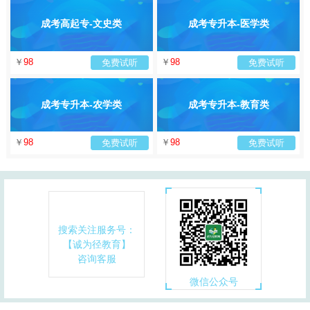
成考高起专-文史类
成考专升本-医学类
￥
98
￥
98
免费试听
免费试听
成考专升本-农学类
成考专升本-教育类
￥
98
￥
98
免费试听
免费试听
搜索关注服务号：
【诚为径教育】
咨询客服
微信公众号