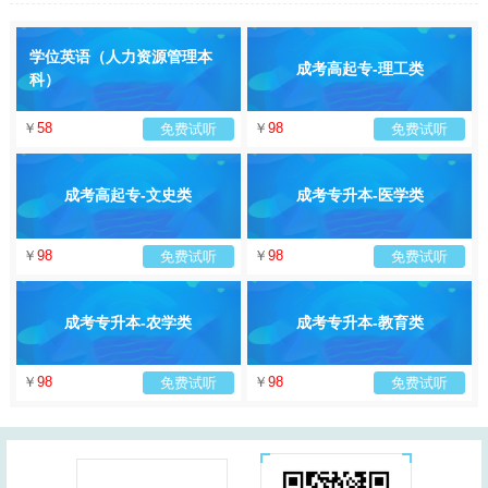
学位英语（人力资源管理本
成考高起专-理工类
科）
￥
58
￥
98
免费试听
免费试听
成考高起专-文史类
成考专升本-医学类
￥
98
￥
98
免费试听
免费试听
成考专升本-农学类
成考专升本-教育类
￥
98
￥
98
免费试听
免费试听