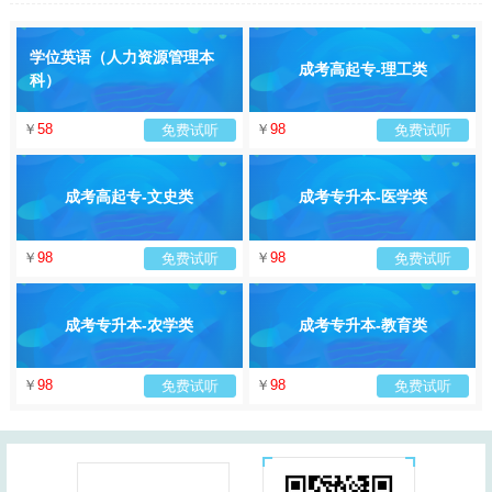
学位英语（人力资源管理本
成考高起专-理工类
科）
￥
58
￥
98
免费试听
免费试听
成考高起专-文史类
成考专升本-医学类
￥
98
￥
98
免费试听
免费试听
成考专升本-农学类
成考专升本-教育类
￥
98
￥
98
免费试听
免费试听