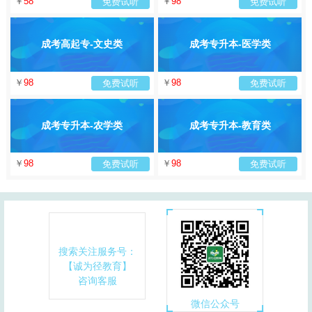
￥
58
￥
98
免费试听
免费试听
成考高起专-文史类
成考专升本-医学类
￥
98
￥
98
免费试听
免费试听
成考专升本-农学类
成考专升本-教育类
￥
98
￥
98
免费试听
免费试听
搜索关注服务号：
【诚为径教育】
咨询客服
微信公众号