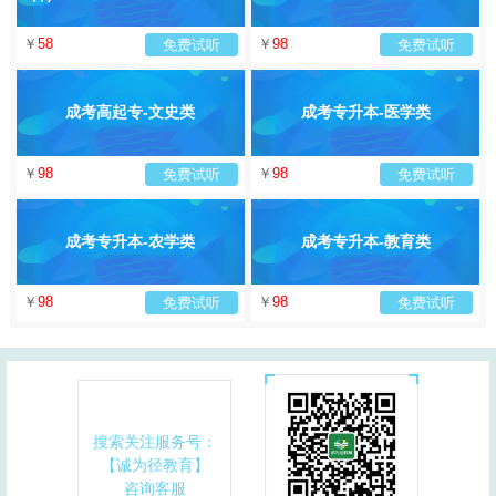
￥
58
￥
98
免费试听
免费试听
成考高起专-文史类
成考专升本-医学类
￥
98
￥
98
免费试听
免费试听
成考专升本-农学类
成考专升本-教育类
￥
98
￥
98
免费试听
免费试听
搜索关注服务号：
【诚为径教育】
咨询客服